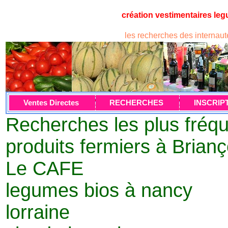
création vestimentaires leg
les recherches des internaut
Ventes Directes
RECHERCHES
INSCRIP
Recherches les plus fréqu
produits fermiers à Brianç
Le CAFE
legumes bios à nancy
lorraine